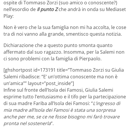
ospite di Tommaso Zorzi (suo amico o conoscente?)
nell’esordio de
Il punto Z
che andrà in onda su Mediaset
Play:
Non è vero che la sua famiglia non mi ha accolta, le cose
tra di noi vanno alla grande, smentisco questa notizia.
Dichiarazione che a questo punto smonta quanto
affermato dal suo ragazzo. Insomma, per la Salemi non
ci sono problemi con la famiglia di Pierpaolo.
[ghshortpost id=173191 title=”Tommaso Zorzi su Giulia
Salemi ribadisce: “E’ un’ottima conoscente ma non è
un’amica”” layout=”post_inside”]
Infine sul fronte dell’Isola dei Famosi, Giulia Salemi
esprime tutto l’entusiasmo e il tifo per la partecipazione
di sua madre Fariba all’Isola dei Famosi: “
L’ingresso di
mia madre all’Isola dei Famosi è stata una sorpresa
anche per me, se ce ne fosse bisogno mi farò trovare
pronta nel sostenerla
“.