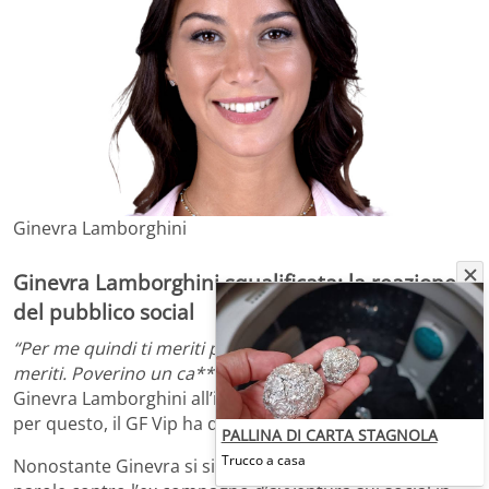
Ginevra Lamborghini
Ginevra Lamborghini squalificata: la reazione
del pubblico social
“Per me quindi ti meriti pure di essere bullizzato, te lo
meriti. Poverino un ca***
“, ha tuonato alcuni giorni fa
Ginevra Lamborghini all’indirizzo di
Marco Bellavia
e,
per questo, il GF Vip ha deciso di
squalificarla
.
PALLINA DI CARTA STAGNOLA
Trucco a casa
Nonostante Ginevra si sia mostrata pentita per le sue