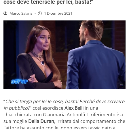
cose deve tenersele per lei, basta!”
Marco Salaris
-
1 Dicembre 2021
“
Che si tenga per lei le cose, basta! Perché deve scrivere
in pubblico?
” così esordisce
Alex Belli
in una
chiacchierata con Gianmaria Antinolfi. Il riferimento è a
sua moglie
Delia Duran
, irritata dal comportamento che
l’attore ha assunto con lei dopo essersi avvicinato a