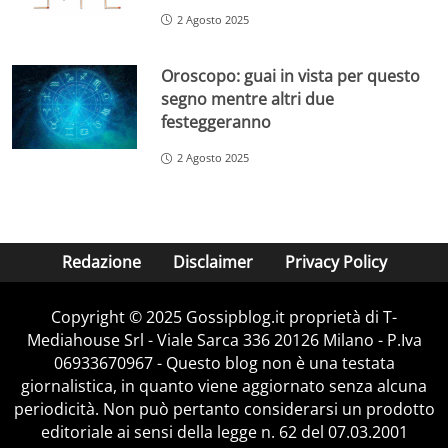
2 Agosto 2025
Oroscopo: guai in vista per questo
segno mentre altri due
festeggeranno
2 Agosto 2025
Redazione
Disclaimer
Privacy Policy
Copyright © 2025 Gossipblog.it proprietà di T-
Mediahouse Srl - Viale Sarca 336 20126 Milano - P.Iva
06933670967 - Questo blog non è una testata
giornalistica, in quanto viene aggiornato senza alcuna
periodicità. Non può pertanto considerarsi un prodotto
editoriale ai sensi della legge n. 62 del 07.03.2001