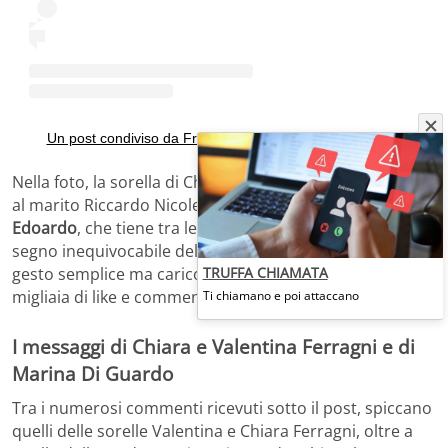
Un post condiviso da Francesca Ferragni (@fraferragni)
Nella foto, la sorella di Chiara Ferragni è ritratta insieme
al marito Riccardo Nicoletti e al loro primogenito
Edoardo
, che tiene tra le mani un paio di
scarpine rosa
,
segno inequivocabile dell’arrivo di una
sorellina
. Un
TRUFFA CHIAMATA
gesto semplice ma carico di emozione, che ha raccolto
migliaia di like e commenti affettuosi.
Ti chiamano e poi attaccano
I messaggi di Chiara e Valentina Ferragni e di
Marina Di Guardo
Tra i numerosi commenti ricevuti sotto il post, spiccano
quelli delle sorelle Valentina e Chiara Ferragni, oltre a