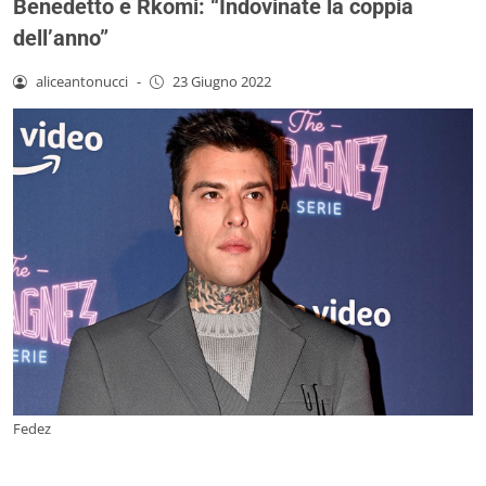
Benedetto e Rkomi: “Indovinate la coppia
dell’anno”
aliceantonucci
-
23 Giugno 2022
Fedez