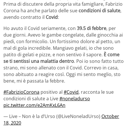
Prima di discutere della propria vita famigliare, Fabrizio
Corona ha anche parlato delle sue
condizioni di salute
,
avendo contratto il
Covid
:
Ho avuto il Covid seriamente, con
39.5 di febbre
, per
due giorni. Avevo le gambe congelate, dalle ginocchia ai
piedi, con formicolio. Un fortissimo dolore al petto, un
mal di gola incredibile. Mangiavo gelati, io che sono
patito di gelati e pizze, e non sentivo il sapore.
È come
se ti sentissi una malattia dentro
. Poi io sono fatto tutto
strano, mi sono allenato con il Covid. Correvo in casa,
sono abituato a reagire così. Oggi mi sento meglio, sto
bene, mi è passata la febbre.
#FabrizioCorona
positivo al
#Covid
, racconta le sue
condizioni di salute a Live
#noneladurso
pic.twitter.com/e2AmKxL6An
— Live – Non è la d’Urso (@LiveNoneladUrso)
October
18, 2020