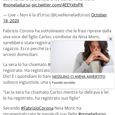
#noneladurso
pic.twitter.com/4EEYxItxPK
— Live – Non è la d’Urso (@LiveNoneladUrso)
October
18, 2020
Fabrizio Corona ha sottolineato che le frasi riprese dalla
viva voce del figlio Carlos, condivise da Nina Moric,
sarebbero state registrate in
un momento difficile
per il
ragazzo. Ecco perché la reazione dell’imprenditore agli
arresti domiciliari:
La sera lo ha chiamato
mentre lui delirava
, e lo ha
registrato. Ha registrato suo figlio e lo ha postato, santo
Dio! E i quotidiani lo hanno riportato. È una vita che
NESSUNO CI AVEVA AVVERTITO
subisco ingiustizie, una vita.
Fastidio terribile
“Lei la sera ha chiamato Carlos mentre lui delirava e lei
lo ha registrato, ha registrato suo figlio”
Secondo
#FabrizioCorona
Nina Moric ha
strumentalizzato le parole di suo figlio
#noneladurso