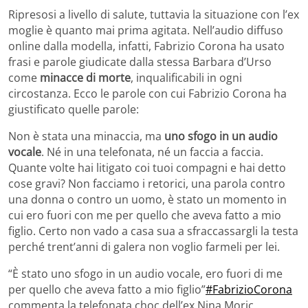
Ripresosi a livello di salute, tuttavia la situazione con l’ex
moglie è quanto mai prima agitata. Nell’audio diffuso
online dalla modella, infatti, Fabrizio Corona ha usato
frasi e parole giudicate dalla stessa Barbara d’Urso
come
minacce di morte
, inqualificabili in ogni
circostanza. Ecco le parole con cui Fabrizio Corona ha
giustificato quelle parole:
Non è stata una minaccia, ma
uno sfogo in un audio
vocale
. Né in una telefonata, né un faccia a faccia.
Quante volte hai litigato coi tuoi compagni e hai detto
cose gravi? Non facciamo i retorici, una parola contro
una donna o contro un uomo, è stato un momento in
cui ero fuori con me per quello che aveva fatto a mio
figlio. Certo non vado a casa sua a sfraccassargli la testa
perché trent’anni di galera non voglio farmeli per lei.
“È stato uno sfogo in un audio vocale, ero fuori di me
per quello che aveva fatto a mio figlio”
#FabrizioCorona
commenta la telefonata choc dell’ex Nina Moric