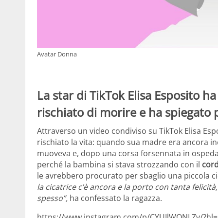
Avatar Donna
La star di TikTok Elisa Esposito h
rischiato di morire e ha spiegato 
Attraverso un video condiviso su TikTok Elisa Esp
rischiato la vita: quando sua madre era ancora inc
muoveva e, dopo una corsa forsennata in ospedal
perché la bambina si stava strozzando con il
cor
le avrebbero procurato per sbaglio una piccola cic
la cicatrice c’è ancora e la porto con tanta felici
spesso”,
ha confessato la ragazza.
https://www.instagram.com/p/CYUIlWQNLZv/?hl=