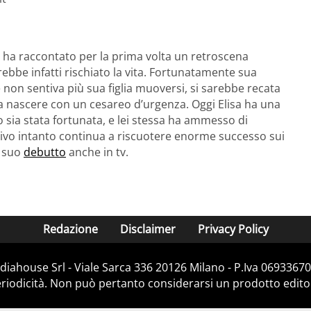
ito ha raccontato per la prima volta un retroscena
rebbe infatti rischiato la vita. Fortunatamente sua
on sentiva più sua figlia muoversi, si sarebbe recata
atta nascere con un cesareo d’urgenza. Oggi Elisa ha una
o sia stata fortunata, e lei stessa ha ammesso di
orsivo intanto continua a riscuotere enorme successo sui
l suo
debutto
anche in tv.
Redazione
Disclaimer
Privacy Policy
iahouse Srl - Viale Sarca 336 20126 Milano - P.Iva 06933670
iodicità. Non può pertanto considerarsi un prodotto editoria