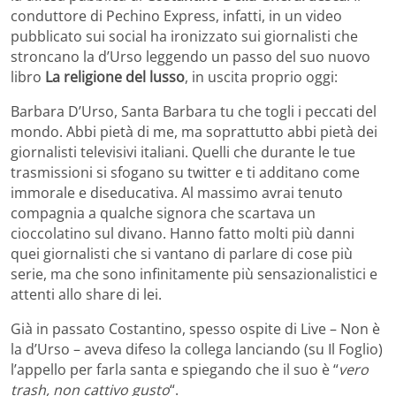
conduttore di Pechino Express, infatti, in un video
pubblicato sui social ha ironizzato sui giornalisti che
stroncano la d’Urso leggendo un passo del suo nuovo
libro
La religione del lusso
, in uscita proprio oggi:
Barbara D’Urso, Santa Barbara tu che togli i peccati del
mondo. Abbi pietà di me, ma soprattutto abbi pietà dei
giornalisti televisivi italiani. Quelli che durante le tue
trasmissioni si sfogano su twitter e ti additano come
immorale e diseducativa. Al massimo avrai tenuto
compagnia a qualche signora che scartava un
cioccolatino sul divano. Hanno fatto molti più danni
quei giornalisti che si vantano di parlare di cose più
serie, ma che sono infinitamente più sensazionalistici e
attenti allo share di lei.
Già in passato Costantino, spesso ospite di Live – Non è
la d’Urso – aveva difeso la collega lanciando (su Il Foglio)
l’appello per farla santa e spiegando che il suo è “
vero
trash, non cattivo gusto
“.