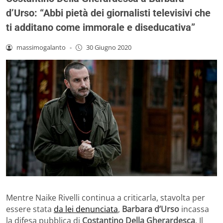
d’Urso: “Abbi pietà dei giornalisti televisivi che
ti additano come immorale e diseducativa”
massimogalanto
-
30 Giugno 2020
Mentre Naike Rivelli continua a criticarla, stavolta per
essere stata
da lei denunciata
,
Barbara d’Urso
incassa
la difesa pubblica di
Costantino Della Gherardesca
. Il