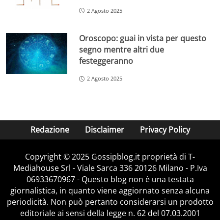
2 Agosto 2025
Oroscopo: guai in vista per questo
segno mentre altri due
festeggeranno
2 Agosto 2025
Redazione
Disclaimer
Privacy Policy
Copyright © 2025 Gossipblog.it proprietà di T-
Mediahouse Srl - Viale Sarca 336 20126 Milano - P.Iva
06933670967 - Questo blog non è una testata
giornalistica, in quanto viene aggiornato senza alcuna
periodicità. Non può pertanto considerarsi un prodotto
editoriale ai sensi della legge n. 62 del 07.03.2001