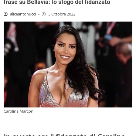
frase su Bellavia: lo sfogo del fidanzato
aliceantonucci
-
3 Ottobre 2022
Carolina Marconi