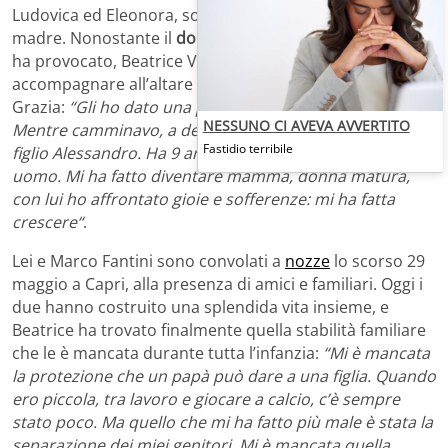
Ludovica ed Eleonora, solo grazie al supporto di sua
madre. Nonostante il
dolore
che l’assenza del padre le
ha provocato, Beatrice Valli ha comunque deciso di farsi
accompagnare all’altare dall’uomo e ha rivelato a
Grazia:
“Gli ho dato una possibilità, papà ci teneva.
NESSUNO CI AVEVA AVVERTITO
Mentre camminavo, a destra c’era lui, a sinistra mio
Fastidio terribile
figlio Alessandro. Ha 9 anni, ma per me è già un piccolo
uomo. Mi ha fatto diventare mamma, donna matura,
con lui ho affrontato gioie e sofferenze: mi ha fatta
crescere“
.
Lei e Marco Fantini sono convolati a
nozze
lo scorso 29
maggio a Capri, alla presenza di amici e familiari. Oggi i
due hanno costruito una splendida vita insieme, e
Beatrice ha trovato finalmente quella stabilità familiare
che le è mancata durante tutta l’infanzia:
“Mi è mancata
la protezione che un papà può dare a una figlia. Quando
ero piccola, tra lavoro e giocare a calcio, c’è sempre
stato poco. Ma quello che mi ha fatto più male è stata la
separazione dei miei genitori. Mi è mancata quella