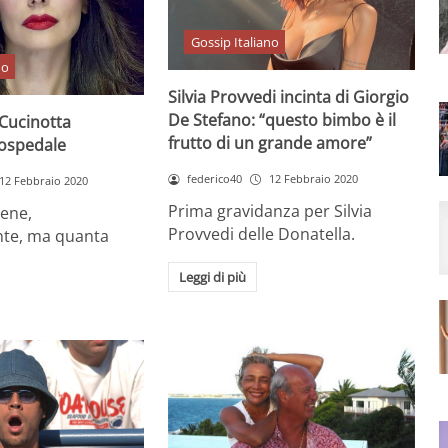
Gossip Italiano
no
Silvia Provvedi incinta di Giorgio
De Stefano: “questo bimbo è il
 Cucinotta
frutto di un grande amore”
 ospedale
federico40
12 Febbraio 2020
12 Febbraio 2020
Prima gravidanza per Silvia
bene,
Provvedi delle Donatella.
te, ma quanta
Leggi di più