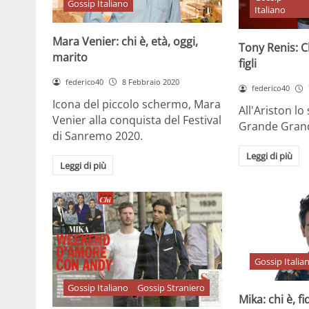
Gossip Italiano
Italiano
Mara Venier: chi è, età, oggi,
Tony Renis: Ch
marito
figli
federico40
8 Febbraio 2020
federico40
Icona del piccolo schermo, Mara
All'Ariston lo
Venier alla conquista del Festival
Grande Gran
di Sanremo 2020.
Leggi di più
Leggi di più
Gossip Italia
Gossip Italiano
Gossip Straniero
Mika: chi è, 