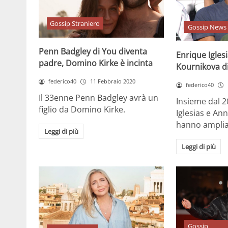
Gossip Straniero
Gossip News
Penn Badgley di You diventa
Enrique Igles
padre, Domino Kirke è incinta
Kournikova di
federico40
11 Febbraio 2020
federico40
Il 33enne Penn Badgley avrà un
Insieme dal 2
figlio da Domino Kirke.
Iglesias e An
hanno ampliat
Leggi di più
Leggi di più
Gossip