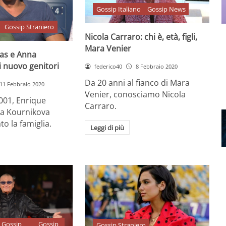
Gossip Italiano
Gossip News
Gossip Straniero
Nicola Carraro: chi è, età, figli,
Mara Venier
ias e Anna
 nuovo genitori
federico40
8 Febbraio 2020
Da 20 anni al fianco di Mara
11 Febbraio 2020
Venier, conosciamo Nicola
001, Enrique
Carraro.
na Kournikova
o la famiglia.
Leggi di più
Gossip
Gossip
Gossip Straniero