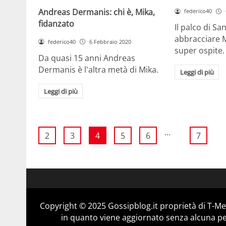
Andreas Dermanis: chi è, Mika,
federico40
fidanzato
Il palco di S
abbracciare Mi
federico40
6 Febbraio 2020
super ospite.
Da quasi 15 anni Andreas
Dermanis è l'altra metà di Mika.
Leggi di più
Leggi di più
...
2
3
4
5
6
7
Copyright © 2025 Gossipblog.it proprietà di T-Med
in quanto viene aggiornato senza alcuna per