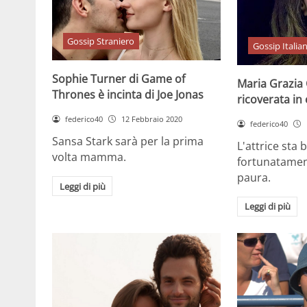
Gossip Straniero
Gossip Italia
Sophie Turner di Game of
Maria Grazia
Thrones è incinta di Joe Jonas
ricoverata in
federico40
12 Febbraio 2020
federico40
Sansa Stark sarà per la prima
L'attrice sta 
volta mamma.
fortunatamen
paura.
Leggi di più
Leggi di più