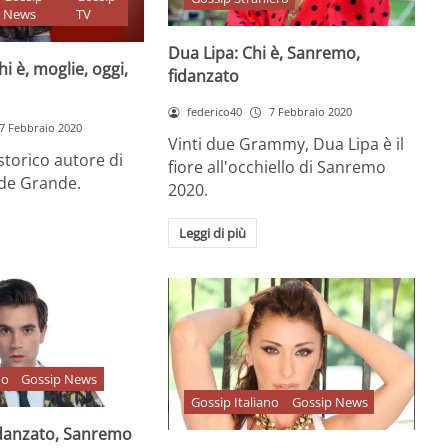
News
TV
Dua Lipa: Chi è, Sanremo,
i è, moglie, oggi,
fidanzato
federico40
7 Febbraio 2020
7 Febbraio 2020
Vinti due Grammy, Dua Lipa è il
 storico autore di
fiore all'occhiello di Sanremo
de Grande.
2020.
Leggi di più
no
Gossip News
Gossip Italiano
Gossip News
fidanzato, Sanremo