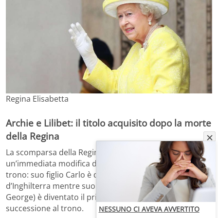
Regina Elisabetta
Archie e Lilibet: il titolo acquisito dopo la morte
della Regina
La scomparsa della Regina Elisabetta ha portato a
un’immediata modifica della linea di successione al
trono: suo figlio Carlo è diventato di diritto Re
d’Inghilterra mentre suo figlio William (e a seguire
George) è diventato il primo erede in linea di
successione al trono.
NESSUNO CI AVEVA AVVERTITO