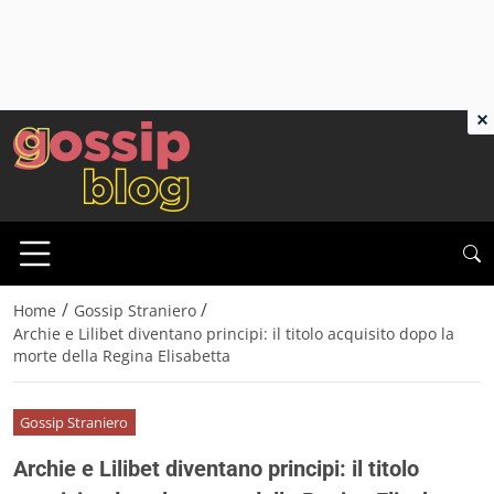
×
/
/
Home
Gossip Straniero
Archie e Lilibet diventano principi: il titolo acquisito dopo la
morte della Regina Elisabetta
Gossip Straniero
Archie e Lilibet diventano principi: il titolo