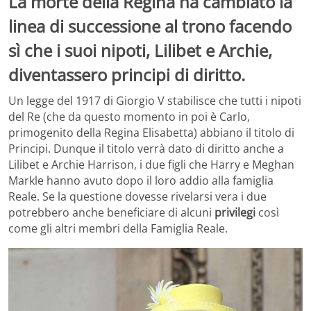
La morte della Regina ha cambiato la
linea di successione al trono facendo
sì che i suoi nipoti, Lilibet e Archie,
diventassero principi di diritto.
Un legge del 1917 di Giorgio V stabilisce che tutti i nipoti
del Re (che da questo momento in poi è Carlo,
primogenito della Regina Elisabetta) abbiano il titolo di
Principi. Dunque il titolo verrà dato di diritto anche a
Lilibet e Archie Harrison, i due figli che Harry e Meghan
Markle hanno avuto dopo il loro addio alla famiglia
Reale. Se la questione dovesse rivelarsi vera i due
potrebbero anche beneficiare di alcuni
privilegi
così
come gli altri membri della Famiglia Reale.