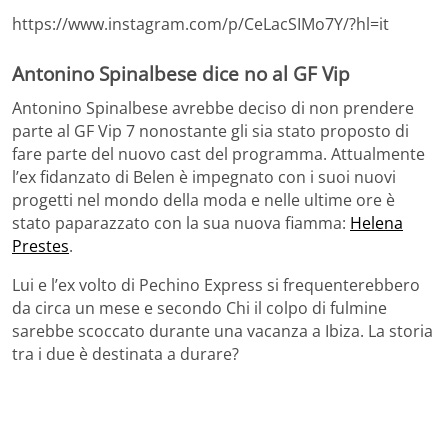
https://www.instagram.com/p/CeLacSIMo7Y/?hl=it
Antonino Spinalbese dice no al GF Vip
Antonino Spinalbese avrebbe deciso di non prendere
parte al GF Vip 7 nonostante gli sia stato proposto di
fare parte del nuovo cast del programma. Attualmente
l’ex fidanzato di Belen è impegnato con i suoi nuovi
progetti nel mondo della moda e nelle ultime ore è
stato paparazzato con la sua nuova fiamma:
Helena
Prestes
.
Lui e l’ex volto di Pechino Express si frequenterebbero
da circa un mese e secondo Chi il colpo di fulmine
sarebbe scoccato durante una vacanza a Ibiza. La storia
tra i due è destinata a durare?