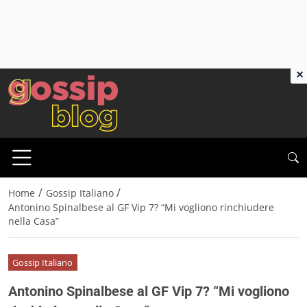
×
/
/
Home
Gossip Italiano
Antonino Spinalbese al GF Vip 7? “Mi vogliono rinchiudere
nella Casa”
Gossip Italiano
Antonino Spinalbese al GF Vip 7? “Mi vogliono