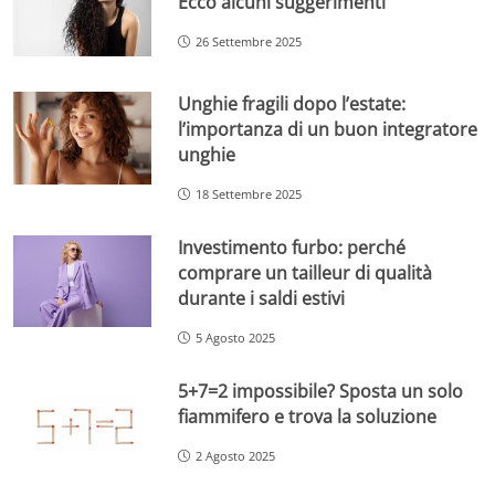
Ecco alcuni suggerimenti
26 Settembre 2025
Unghie fragili dopo l’estate:
l’importanza di un buon integratore
unghie
18 Settembre 2025
Investimento furbo: perché
comprare un tailleur di qualità
durante i saldi estivi
5 Agosto 2025
5+7=2 impossibile? Sposta un solo
fiammifero e trova la soluzione
2 Agosto 2025