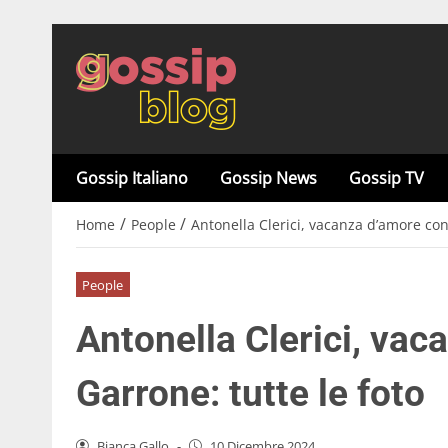
Gossip Italiano
Gossip News
Gossip TV
/
/
Home
People
Antonella Clerici, vacanza d’amore con 
People
Antonella Clerici, vac
Garrone: tutte le foto
Bianca Gallo
-
10 Dicembre 2024