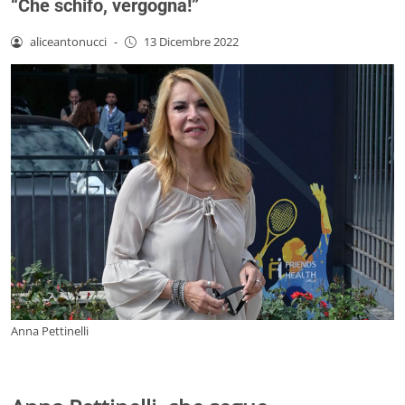
“Che schifo, vergogna!”
aliceantonucci
-
13 Dicembre 2022
Anna Pettinelli