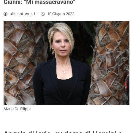
Gianni: “Mi massacravano”
aliceantonucci
-
10 Giugno 2022
Maria De Filippi