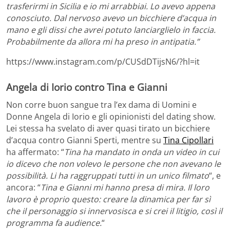
trasferirmi in Sicilia e io mi arrabbiai. Lo avevo appena
conosciuto. Dal nervoso avevo un bicchiere d’acqua in
mano e gli dissi che avrei potuto lanciarglielo in faccia.
Probabilmente da allora mi ha preso in antipatia.”
https://www.instagram.com/p/CUSdDTijsN6/?hl=it
Angela di Iorio contro Tina e Gianni
Non corre buon sangue tra l’ex dama di Uomini e
Donne Angela di Iorio e gli opinionisti del dating show.
Lei stessa ha svelato di aver quasi tirato un bicchiere
d’acqua contro Gianni Sperti, mentre su
Tina Cipollari
ha affermato: “
Tina ha mandato in onda un video in cui
io dicevo che non volevo le persone che non avevano le
possibilità. Li ha raggruppati tutti in un unico filmato
“, e
ancora: “
Tina e Gianni mi hanno presa di mira. Il loro
lavoro è proprio questo: creare la dinamica per far sì
che il personaggio si innervosisca e si crei il litigio, così il
programma fa audience.
“