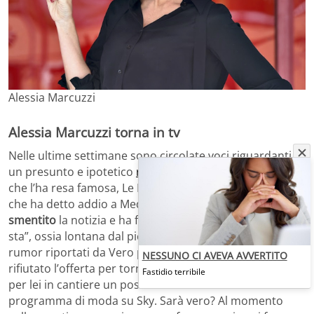
Alessia Marcuzzi
Alessia Marcuzzi torna in tv
Nelle ultime settimane sono circolate voci riguardanti
un presunto e ipotetico
ritorno
della Marcuzzi allo show
che l’ha resa famosa, Le Iene. La stessa conduttrice –
che ha detto addio a Mediaset lo scorso giugno – ha
smentito
la notizia e ha fatto sapere di “stare bene dove
sta”, ossia lontana dal piccolo schermo. Secondo i
rumor riportati da Vero però, la Marcuzzi potrebbe aver
NESSUNO CI AVEVA AVVERTITO
rifiutato l’offerta per tornare alle Iene perché sarebbe
Fastidio terribile
per lei in cantiere un posto alla conduzione di un
programma di moda su Sky. Sarà vero? Al momento