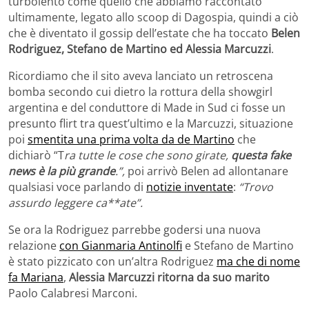
turbolento come quello che abbiamo raccontato
ultimamente, legato allo scoop di Dagospia, quindi a ciò
che è diventato il gossip dell’estate che ha toccato
Belen
Rodriguez, Stefano de Martino ed Alessia Marcuzzi
.
Ricordiamo che il sito aveva lanciato un retroscena
bomba secondo cui dietro la rottura della showgirl
argentina e del conduttore di Made in Sud ci fosse un
presunto flirt tra quest’ultimo e la Marcuzzi, situazione
poi
smentita una prima volta da de Martino
che
dichiarò “T
ra tutte le cose che sono girate,
questa fake
news è la più grande
.”,
poi arrivò Belen ad allontanare
qualsiasi voce parlando di
notizie inventate
:
“Trovo
assurdo leggere ca**ate”.
Se ora la Rodriguez parrebbe godersi una nuova
relazione
con Gianmaria Antinolfi
e Stefano de Martino
è stato pizzicato con un’altra Rodriguez
ma che di nome
fa Mariana
,
Alessia Marcuzzi ritorna da suo marito
Paolo Calabresi Marconi.