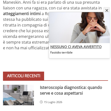
Maneskin. Anni fa si era parlato di una sua presunta
liaison con una ragazza, con cui era stata avvistata in
atteggiamenti intimi
a Roma. Nelle ultime ore però lei
stessa ha pubblicato sui social alcune foto in cui è
ritratta in compagnia di un ragazzo e sono molti a
credere che lui possa essere la sua nuova fiamma. Sulla
vicenda emergeranno ulteriori conferme? La musicista
è sempre stata estremamente riservata sull’argomento
NESSUNO CI AVEVA AVVERTITO
e non ha mai ufficializzato le sue storie d’amore.
Fastidio terribile
ARTICOLI RECENTI
Isteroscopia diagnostica: quando
serve e cosa aspettarsi
15 Luglio 2026