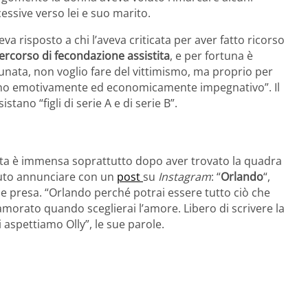
essive verso lei e suo marito.
va risposto a chi l’aveva criticata per aver fatto ricorso
ercorso di fecondazione assistita
, e per fortuna è
rtunata, non voglio fare del vittimismo, ma proprio per
no emotivamente ed economicamente impegnativo”. Il
tano “figli di serie A e di serie B”.
etta è immensa soprattutto dopo aver trovato la quadra
luto annunciare con un
post
su
Instagram
: “
Orlando
“,
ne presa. “Orlando perché potrai essere tutto ciò che
amorato quando sceglierai l’amore. Libero di scrivere la
 aspettiamo Olly”, le sue parole.