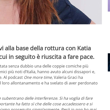
i alla base della rottura con Katia
cui in seguito è riuscita a fare pace.
 stata senza dubbio una delle coppie comiche più
ici più noti d’Italia, hanno avuto alcuni dissapori e,
e. Al podcast
One more time
, Valeria Graci ha
del loro allontanamento e ha svelato di aver perdonato
subentrano delle interferenze. Si ha voglia di fare
portante ha fatto sì che delle cose accadessero e si
iamo proseguito singolarmente. Però io non ho mai