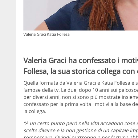
Valeria Graci Katia Follesa
Valeria Graci ha confessato i motiv
Follesa, la sua storica collega con 
Quella formata da Valeria Graci e Katia Follesa è
famose della tv. Le due, dopo 10 anni sui palcoscen
per diversi anni, non si sono più mostrate insiem
confessato per la prima volta i motivi alla base 
la collega.
“A un certo punto però nella vita accadono cose e 
scelte diverse e la non gestione di un capitale im
rompessero. Quindi purtroppo o per fortuna abb