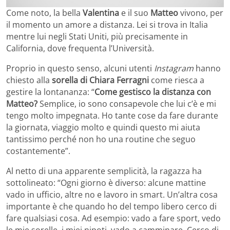
Come noto, la bella
Valentina
e il suo
Matteo
vivono, per
il momento un amore a distanza. Lei si trova in Italia
mentre lui negli Stati Uniti, più precisamente in
California, dove frequenta l’Università.
Proprio in questo senso, alcuni utenti
Instagram
hanno
chiesto alla
sorella di Chiara Ferragni
come riesca a
gestire la lontananza: “
Come gestisco la distanza con
Matteo?
Semplice, io sono consapevole che lui c’è e mi
tengo molto impegnata. Ho tante cose da fare durante
la giornata, viaggio molto e quindi questo mi aiuta
tantissimo perché non ho una routine che seguo
costantemente”.
Al netto di una apparente semplicità, la ragazza ha
sottolineato: “Ogni giorno è diverso: alcune mattine
vado in ufficio, altre no e lavoro in smart. Un’altra cosa
importante è che quando ho del tempo libero cerco di
fare qualsiasi cosa. Ad esempio: vado a fare sport, vedo
le mie sorelle, i miei nipoti, vado a camminare. Cerco di