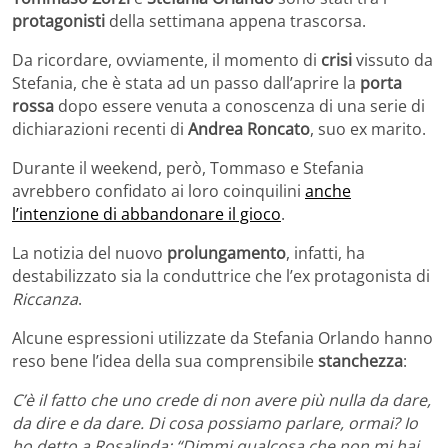
protagonisti
della settimana appena trascorsa.
Da ricordare, ovviamente, il momento di
crisi
vissuto da
Stefania, che è stata ad un passo dall’aprire la
porta
rossa
dopo essere venuta a conoscenza di una serie di
dichiarazioni recenti di
Andrea Roncato
, suo ex marito.
Durante il weekend, però, Tommaso e Stefania
avrebbero confidato ai loro coinquilini
anche
l’intenzione di abbandonare il gioco
.
La notizia del nuovo
prolungamento
, infatti, ha
destabilizzato sia la conduttrice che l’ex protagonista di
Riccanza
.
Alcune espressioni utilizzate da Stefania Orlando hanno
reso bene l’idea della sua comprensibile
stanchezza
:
C’è il fatto che uno crede di non avere più nulla da dare,
da dire e da dare. Di cosa possiamo parlare, ormai? Io
ho detto a Rosalinda: “Dimmi qualcosa che non mi hai