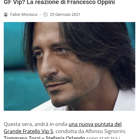
GF Vip? La reazione di Francesco Oppini
Fabio Morasca
-
25 Gennaio 2021
Questa sera, andrà in onda
una nuova puntata del
Grande Fratello Vip 5
, condotta da Alfonso Signorini.
Tommaso Zorzi
e
Stefania Orlando
sono stati tra i