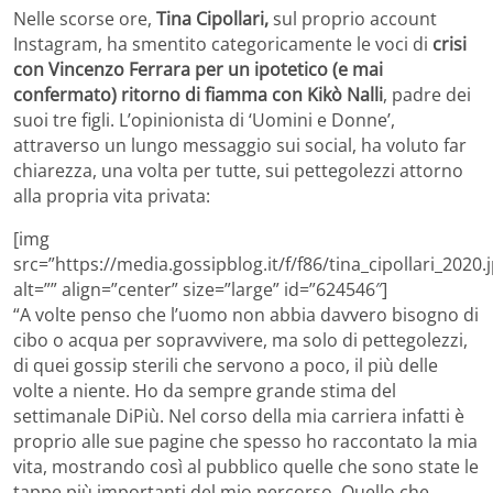
Nelle scorse ore,
Tina Cipollari,
sul proprio account
Instagram, ha smentito categoricamente le voci di
crisi
con Vincenzo Ferrara per un ipotetico (e mai
confermato) ritorno di fiamma con Kikò Nalli
, padre dei
suoi tre figli. L’opinionista di ‘Uomini e Donne’,
attraverso un lungo messaggio sui social, ha voluto far
chiarezza, una volta per tutte, sui pettegolezzi attorno
alla propria vita privata:
[img
src=”https://media.gossipblog.it/f/f86/tina_cipollari_2020.
alt=”” align=”center” size=”large” id=”624546″]
“A volte penso che l’uomo non abbia davvero bisogno di
cibo o acqua per sopravvivere, ma solo di pettegolezzi,
di quei gossip sterili che servono a poco, il più delle
volte a niente. Ho da sempre grande stima del
settimanale DiPiù. Nel corso della mia carriera infatti è
proprio alle sue pagine che spesso ho raccontato la mia
vita, mostrando così al pubblico quelle che sono state le
tappe più importanti del mio percorso. Quello che