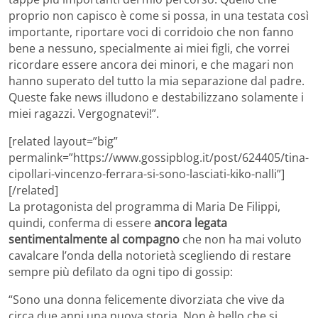
proprio non capisco è come si possa, in una testata così
importante, riportare voci di corridoio che non fanno
bene a nessuno, specialmente ai miei figli, che vorrei
ricordare essere ancora dei minori, e che magari non
hanno superato del tutto la mia separazione dal padre.
Queste fake news illudono e destabilizzano solamente i
miei ragazzi. Vergognatevi!”.
[related layout=”big”
permalink=”https://www.gossipblog.it/post/624405/tina-
cipollari-vincenzo-ferrara-si-sono-lasciati-kiko-nalli”]
[/related]
La protagonista del programma di Maria De Filippi,
quindi, conferma di essere
ancora legata
sentimentalmente al compagno
che non ha mai voluto
cavalcare l’onda della notorietà scegliendo di restare
sempre più defilato da ogni tipo di gossip:
“Sono una donna felicemente divorziata che vive da
circa due anni una nuova storia. Non è bello che si