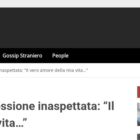
Gossip Straniero
People
inaspettata: “Il vero amore della mia vita…”
essione inaspettata: “Il
vita…”