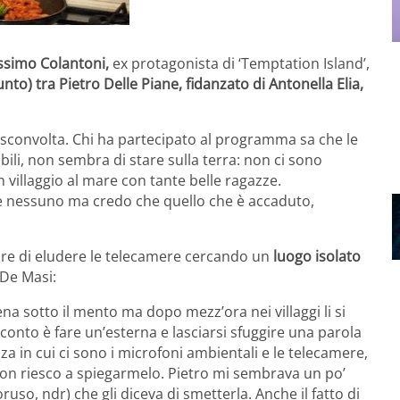
simo Colantoni,
ex protagonista di ‘Temptation Island’,
nto) tra Pietro Delle Piane, fidanzato di Antonella Elia,
ra sconvolta. Chi ha partecipato al programma sa che le
bili, non sembra di stare sulla terra: non ci sono
un villaggio al mare con tante belle ragazze.
re nessuno ma credo che quello che è accaduto,
ttore di eludere le telecamere cercando un
luogo isolato
 De Masi:
na sotto il mento ma dopo mezz’ora nei villaggi li si
conto è fare un’esterna e lasciarsi sfuggire una parola
a in cui ci sono i microfoni ambientali e le telecamere,
Non riesco a spiegarmelo. Pietro mi sembrava un po’
uso, ndr) che gli diceva di smetterla. Anche il fatto di