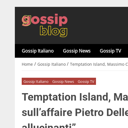
Gossip Italiano
Gossip News
Gossip TV
/
/
Home
Gossip Italiano
Temptation Island, Massimo Cola
Gossip Italiano
Gossip News
Gossip TV
Temptation Island, M
sull’affaire Pietro Del
allucinanti”