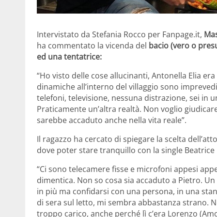
Intervistato da Stefania Rocco per Fanpage.it,
Mas
ha commentato la vicenda del
bacio (vero o presu
ed una tentatrice:
“Ho visto delle cose allucinanti, Antonella Elia e
dinamiche all’interno del villaggio sono imprevedi
telefoni, televisione, nessuna distrazione, sei in 
Praticamente un’altra realtà. Non voglio giudica
sarebbe accaduto anche nella vita reale”.
Il ragazzo ha cercato di spiegare la scelta dell’a
dove poter stare tranquillo con la single Beatrice
“Ci sono telecamere fisse e microfoni appesi appe
dimentica. Non so cosa sia accaduto a Pietro. Un 
in più ma confidarsi con una persona, in una stanz
di sera sul letto, mi sembra abbastanza strano. 
troppo carico, anche perché lì c’era Lorenzo (Amor