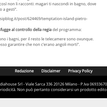
 così non li racconti: magari ti nascondi in bagno, dove
o a gesti”.
sipblog.it/post/624469/temptation-island-pietro-
fugge al controllo della regia
del programma:
ono i bagni, per il resto le telecamere sono ovunque.
sso garantire che non c’erano angoli morti”.
Redazione
Disclaimer
Privacy Policy
iahouse Srl - Viale Sarca 336 20126 Milano - P.Iva 06933670
iodicità. Non può pertanto considerarsi un prodotto editoria