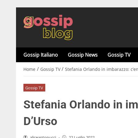
Gossip Italiano
Gossip News
Gossip TV
/
/
Home
Gossip TV
Stefania Orlando in imbarazzo: c’e
Gossip TV
Stefania Orlando in i
D’Urso
aliceantonucci
-
22 Luglio 2022