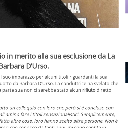
io in merito alla sua esclusione da La
 Barbara D’Urso.
 suo imbarazzo per alcuni titoli riguardanti la sua
ndotto da Barbara D’Urso. La conduttrice ha svelato che
a parte sua non ci sarebbe stato alcun
rifiuto
diretto
 fatto un colloquio con loro che però si è concluso con
li amino fare i titoli sensazionalistici. Semplicemente,
 fatto altre cose, loro hanno scelto altre persone. Non è
utori che conosco da tanti anni, mi sono sentita in