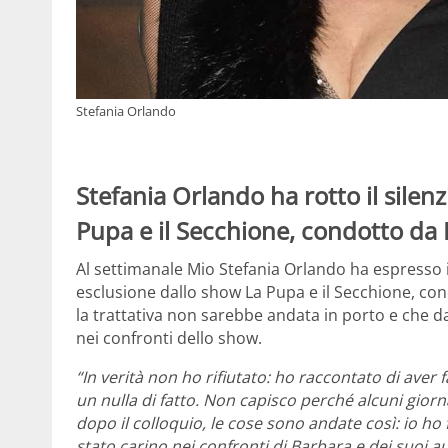
Stefania Orlando
Stefania Orlando ha rotto il silenz
Pupa e il Secchione, condotto da
Al settimanale Mio Stefania Orlando ha espresso il
esclusione dallo show La Pupa e il Secchione, co
la trattativa non sarebbe andata in porto e che d
nei confronti dello show.
“In verità non ho rifiutato: ho raccontato di aver
un nulla di fatto. Non capisco perché alcuni giorna
dopo il colloquio, le cose sono andate così: io ho
stato carino nei confronti di Barbara e dei suoi a