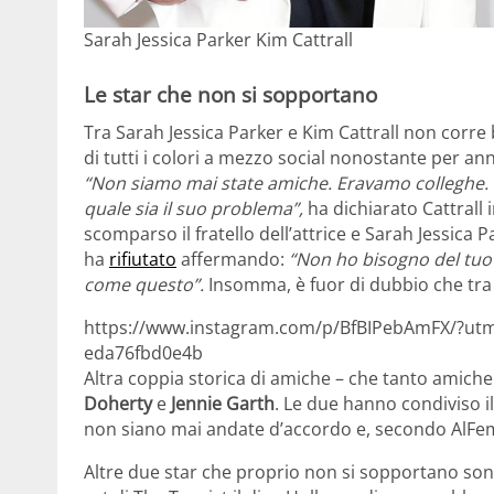
Sarah Jessica Parker Kim Cattrall
Le star che non si sopportano
Tra Sarah Jessica Parker e Kim Cattrall non corre 
di tutti i colori a mezzo social nonostante per anni
“Non siamo mai state amiche. Eravamo colleghe. 
quale sia il suo problema”,
ha dichiarato Cattrall 
scomparso il fratello dell’attrice e Sarah Jessica 
ha
rifiutato
affermando:
“Non ho bisogno del tuo 
come questo”.
Insomma, è fuor di dubbio che tra l
https://www.instagram.com/p/BfBIPebAmFX/?utm
eda76fbd0e4b
Altra coppia storica di amiche – che tanto amich
Doherty
e
Jennie Garth
. Le due hanno condiviso il
non siano mai andate d’accordo e, secondo AlFem
Altre due star che proprio non si sopportano s