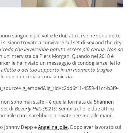
buon sangue e più volte le due attrici se ne sono dette
 si siano trovate a convivere sul set di Sex and the city.
Credo che lei avrebbe potuto essere più carina. Non so
in un’intervista da Piers Morgan. Quando nel 2018 è
Parker le ha inviato un messaggio di condoglianze, lei lo
affetto o del tuo supporto in un momento tragico
e due non ci sia alcuna amicizia.
_source=ig_embed&ig_rid=c2dd6f11-4559-41cc-b3f9-
e non sono mai state – è quella formata da
Shannen
 set di
Beverly Hills 90210
. Sembra che le due attrici
minile.com, sarebbero arrivate persino alle mani.
ono Johnny Depp e
Angelina Jolie
. Dopo aver lavorato sul