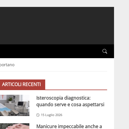
pportano
ARTICOLI RECENTI
Isteroscopia diagnostica:
quando serve e cosa aspettarsi
15 Luglio 2026
Manicure impeccabile anche a