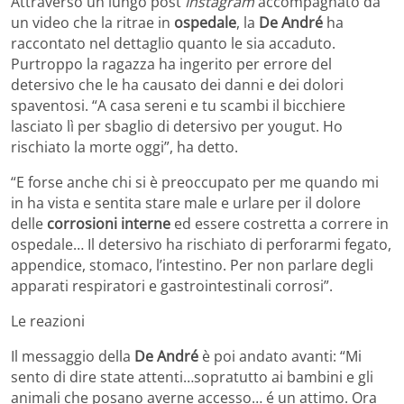
Attraverso un lungo post
Instagram
accompagnato da
un video che la ritrae in
ospedale
, la
De André
ha
raccontato nel dettaglio quanto le sia accaduto.
Purtroppo la ragazza ha ingerito per errore del
detersivo che le ha causato dei danni e dei dolori
spaventosi. “A casa sereni e tu scambi il bicchiere
lasciato lì per sbaglio di detersivo per yougut. Ho
rischiato la morte oggi”, ha detto.
“E forse anche chi si è preoccupato per me quando mi
in ha vista e sentita stare male e urlare per il dolore
delle
corrosioni interne
ed essere costretta a correre in
ospedale… Il detersivo ha rischiato di perforarmi fegato,
appendice, stomaco, l’intestino. Per non parlare degli
apparati respiratori e gastrointestinali corrosi”.
Le reazioni
Il messaggio della
De André
è poi andato avanti: “Mi
sento di dire state attenti…sopratutto ai bambini e gli
animali che posano averne accesso… é un attimo. Ora