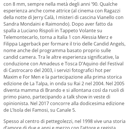
con 8 mm, sempre nella metà degli anni ’90. Qualche
esperienza anche come attrice (al cinema con Ragazzi
della notte di Jerry Calà, I misteri di cascina Vianello con
Sandra Mondaini e Raimondo). Dopo aver fatto da
spalla a Luciano Rispoli in Tappeto Volante su
Telemontecarlo, torna a Italia 1 con Alessia Merz e
Filippa Lagerback per formare il trio delle Candid Angels,
nome anche del programma basato proprio sulle
candid camera. Tra le altre esperienza significative, la
conduzione con Amadeus e Tosca D’Aquino del Festival
di Castrocaro del 2003, i servizi fotografici hot per
Maxim e For Men e la partecipazione alla prima storica
edizione de La Talpa, in onda su Rai 2 nel 2004. Nel 2005
diventa mamma di Brando e si allontana così da ruoli di
primo piano, partecipando a talk show in veste di
opinionista. Nel 2017 concorre alla dodicesima edizione
de L’Isola dei Famosi, su Canale 5.
Spesso al centro di pettegolezzi, nel 1998 vive una storia
d’amore di due e anni e mezzo con l’attore e regista