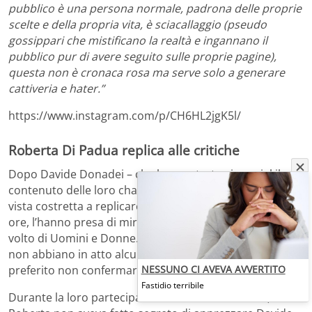
pubblico è una persona normale, padrona delle proprie
scelte e della propria vita, è sciacallaggio (pseudo
gossippari che mistificano la realtà e ingannano il
pubblico pur di avere seguito sulle proprie pagine),
questa non è cronaca rosa ma serve solo a generare
cattiveria e hater.”
https://www.instagram.com/p/CH6HL2jgK5l/
Roberta Di Padua replica alle critiche
Dopo Davide Donadei – che ha mostrato via social il
contenuto delle loro chat – anche Roberta Di Padua si è
vista costretta a replicare contro i tanti che, in queste
ore, l’hanno presa di mira per l’incontro avuto con l’ex
volto di Uomini e Donne. Per adesso sembra che i due
non abbiano in atto alcuna liaison o, almeno, hanno
NESSUNO CI AVEVA AVVERTITO
preferito non confermarlo.
Fastidio terribile
Durante la loro partecipazione a Uomini e Donne,