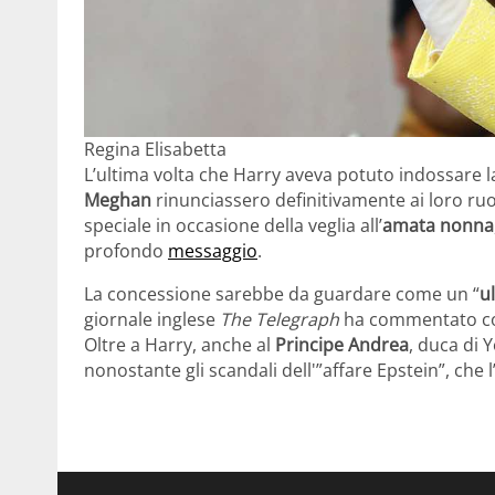
Regina Elisabetta
L’ultima volta che Harry aveva potuto indossare la 
Meghan
rinunciassero definitivamente ai loro ruo
speciale in occasione della veglia all’
amata nonna
profondo
messaggio
.
La concessione sarebbe da guardare come un “
u
giornale inglese
The Telegraph
ha commentato cos
Oltre a Harry, anche al
Principe Andrea
, duca di 
nonostante gli scandali dell'”affare Epstein”, che l’