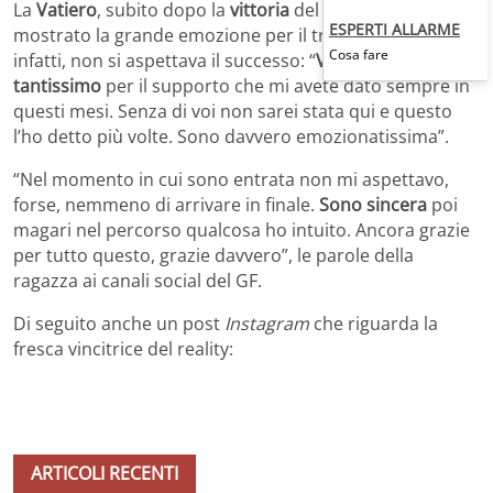
La
Vatiero
, subito dopo la
vittoria
del
GF
, aveva subito
ESPERTI ALLARME
mostrato la grande emozione per il trionfo. Perla,
Cosa fare
infatti, non si aspettava il successo: “
Vi ringrazio
tantissimo
per il supporto che mi avete dato sempre in
questi mesi. Senza di voi non sarei stata qui e questo
l’ho detto più volte. Sono davvero emozionatissima”.
“Nel momento in cui sono entrata non mi aspettavo,
forse, nemmeno di arrivare in finale.
Sono sincera
poi
magari nel percorso qualcosa ho intuito. Ancora grazie
per tutto questo, grazie davvero”, le parole della
ragazza ai canali social del GF.
Di seguito anche un post
Instagram
che riguarda la
fresca vincitrice del reality:
ARTICOLI RECENTI