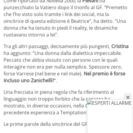
Come riportato da
Novella 2000
, la
Plevani
ha
punzecchiato la Vatiero dopo il trionfo al GF. “Premetto
che l’ho visto solo tramite i link dei social, ma la
vincitrice di questa edizione è Beatrice”, ha detto. “Una
donna che ha tenuto in piedi il reality, le dinamiche
ruotavano intorno a lei”.
Tra gli altri passaggi, decisamente più pungenti,
Cristina
ha aggiunto: “Una donna dalla dialettica impeccabile.
Peccato che abbia vissuto con persone con le quali
interagire non era per nulla semplice. Spessore zero,
forse Varrese (nel bene e nel male).
Nel premio è forse
incluso uno Zanichelli?
“.
Una frecciata in piena regola che fa riferimento al
linguaggio non troppo forbito che la ragazza ha
mostrato, in diverse occasioni, nella Casa e anche nella
precedente esperienza a Temptation Island.
Le prime parole della vincitrice del GF 2023