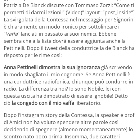
Patrizia De Blanck discute con Tommaso Zorzi: “Come ti
permetti di darmi lezioni!” (Video)” layout=”post_inside”]
La svirgolata della Contessa nel messaggio per Signorini
è chiaramente un modo ironico per sottolineare i
“
Vaffa
” lanciati in passato ai suoi nemici. Ebbene,
sembra che alla lista dovrà essere aggiunta anche la
Pettinelli. Dopo il tweet della conduttrice la de Blanck ha
risposto per le rime così:
Anna Pettinelli dimostra la sua ignoranza
già scrivendo
in modo sbagliato il mio cognome. Se Anna Pettinelli è
una conduttrice radiofonica, chiunque può condurre in
radio. La differenza tra noi? Io sono Nobile, lei con
questa uscita ha dimostrato di essere ignobile! Detto
ciò
la congedo con il mio vaffa
liberatorio.
Dopo l’instagram story della Contessa, la speaker e prof
di Amici non ha voluto spendere altre parole così
decidendo di spegnere (almeno momentaneamente) lo
scontro nato poco prima. Insomma, due caratteri