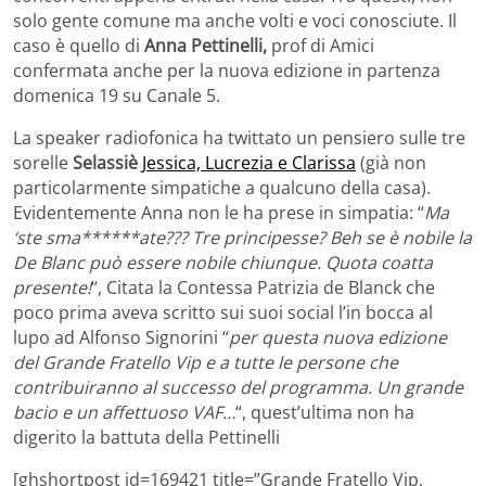
solo gente comune ma anche volti e voci conosciute. Il
caso è quello di
Anna Pettinelli,
prof di Amici
confermata anche per la nuova edizione in partenza
domenica 19 su Canale 5.
La speaker radiofonica ha twittato un pensiero sulle tre
sorelle
Selassiè
Jessica, Lucrezia e Clarissa
(già non
particolarmente simpatiche a qualcuno della casa).
Evidentemente Anna non le ha prese in simpatia: “
Ma
‘ste sma******ate??? Tre principesse? Beh se è nobile la
De Blanc può essere nobile chiunque. Quota coatta
presente!
“, Citata la Contessa Patrizia de Blanck che
poco prima aveva scritto sui suoi social l’in bocca al
lupo ad Alfonso Signorini “
per questa nuova edizione
del Grande Fratello Vip e a tutte le persone che
contribuiranno al successo del programma. Un grande
bacio e un affettuoso VAF…
“, quest’ultima non ha
digerito la battuta della Pettinelli
[ghshortpost id=169421 title=”Grande Fratello Vip,