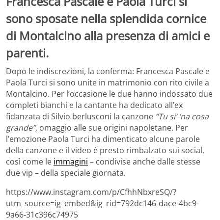
Francesca Pascale e Paola Turci si
sono sposate nella splendida cornice
di Montalcino alla presenza di amici e
parenti.
Dopo le indiscrezioni, la conferma: Francesca Pascale e
Paola Turci si sono unite in matrimonio con rito civile a
Montalcino. Per l’occasione le due hanno indossato due
completi bianchi e la cantante ha dedicato all’ex
fidanzata di Silvio berlusconi la canzone
“Tu si’ ‘na cosa
grande”,
omaggio alle sue origini napoletane. Per
l’emozione Paola Turci ha dimenticato alcune parole
della canzone e il video è presto rimbalzato sui social,
così come le
immagini
– condivise anche dalle stesse
due vip – della speciale giornata.
https://www.instagram.com/p/CfhhNbxreSQ/?
utm_source=ig_embed&ig_rid=792dc146-dace-4bc9-
9a66-31c396c74975