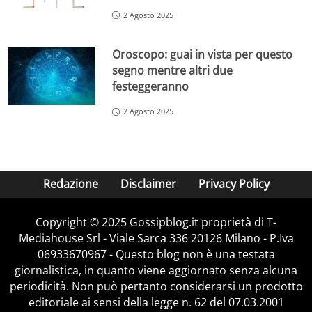
2 Agosto 2025
Oroscopo: guai in vista per questo
segno mentre altri due
festeggeranno
2 Agosto 2025
Redazione
Disclaimer
Privacy Policy
Copyright © 2025 Gossipblog.it proprietà di T-
Mediahouse Srl - Viale Sarca 336 20126 Milano - P.Iva
06933670967 - Questo blog non è una testata
giornalistica, in quanto viene aggiornato senza alcuna
periodicità. Non può pertanto considerarsi un prodotto
editoriale ai sensi della legge n. 62 del 07.03.2001