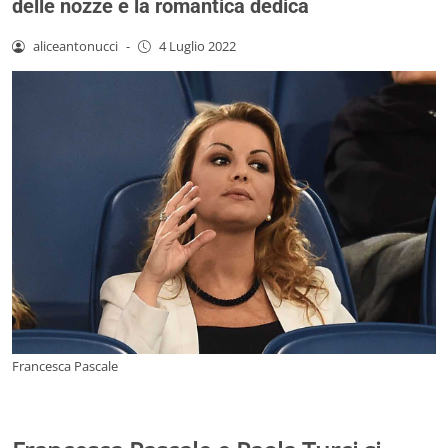
delle nozze e la romantica dedica
aliceantonucci
-
4 Luglio 2022
Francesca Pascale