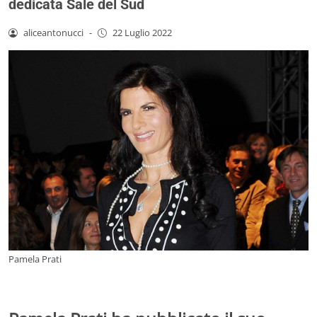
dedicata Sale del Sud
aliceantonucci
-
22 Luglio 2022
Pamela Prati