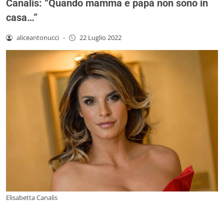
Canalis: “Quando mamma e papà non sono in
casa…”
aliceantonucci
-
22 Luglio 2022
Elisabetta Canalis