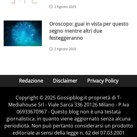
2 Agosto 2025
Oroscopo: guai in vista per questo
segno mentre altri due
festeggeranno
2 Agosto 2025
Redazione
Disclaimer
Privacy Policy
Copyright © 2025 Gossipblog.it proprietà di T-
Mediahouse Srl - Viale Sarca 336 20126 Milano - P.Iva
06933670967 - Questo blog non è una testata
giornalistica, in quanto viene aggiornato senza alcuna
periodicità. Non può pertanto considerarsi un prodotto
editoriale ai sensi della legge n. 62 del 07.03.2001