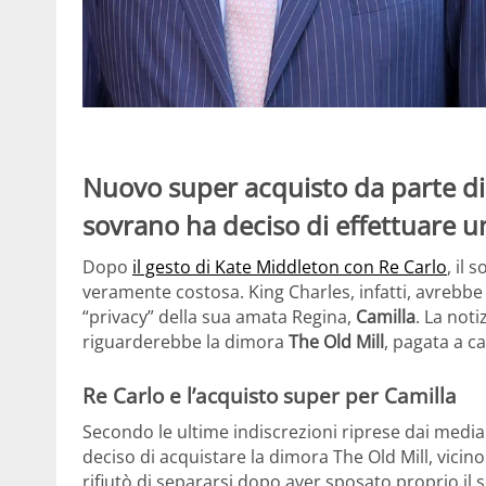
Nuovo super acquisto da parte di R
sovrano ha deciso di effettuare un
Dopo
il gesto di Kate Middleton con Re Carlo
, il
veramente costosa. King Charles, infatti, avrebb
“privacy” della sua amata Regina,
Camilla
. La noti
riguarderebbe la dimora
The Old Mill
, pagata a c
Re Carlo e l’acquisto super per Camilla
Secondo le ultime indiscrezioni riprese dai media i
deciso di acquistare la dimora The Old Mill, vicino
rifiutò di separarsi dopo aver sposato proprio il 