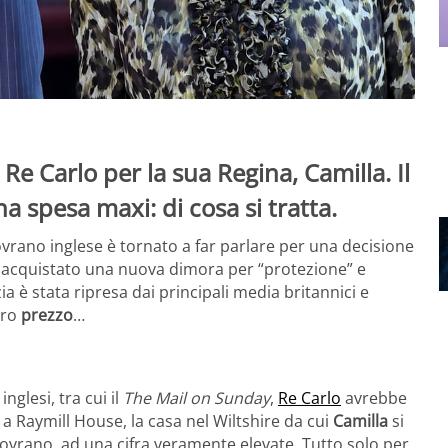
e Carlo per la sua Regina, Camilla. Il
a spesa maxi: di cosa si tratta.
 sovrano inglese è tornato a far parlare per una decisione
e acquistato una nuova dimora per “protezione” e
zia è stata ripresa dai principali media britannici e
aro
prezzo
…
nglesi, tra cui il
The Mail on Sunday
,
Re Carlo
avrebbe
 a Raymill House, la casa nel Wiltshire da cui
Camilla
si
sovrano, ad una cifra veramente elevate. Tutto solo per