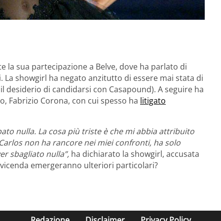
te la sua partecipazione a Belve, dove ha parlato di
. La showgirl ha negato anzitutto di essere mai stata di
l desiderio di candidarsi con Casapound). A seguire ha
ito, Fabrizio Corona, con cui spesso ha
litigato
to nulla. La cosa più triste è che mi abbia attribuito
Carlos non ha rancore nei miei confronti, ha solo
r sbagliato nulla”,
ha dichiarato la showgirl, accusata
a vicenda emergeranno ulteriori particolari?
Redazione
Disclaimer
Privacy Policy