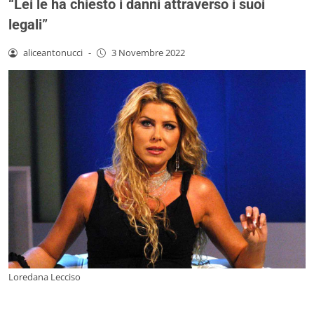
“Lei le ha chiesto i danni attraverso i suoi
legali”
aliceantonucci
-
3 Novembre 2022
Loredana Lecciso