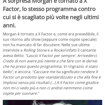
A sorpresa Morgan è tornato a X
Factor, lo stesso programma contro
cui si è scagliato più volte negli ultimi
anni.
Morgan è tornato a X Factor e, come era prevedibile, il
suo ritorno allo show (seppure come ospite speciale)
non ha mancato di far discutere. Nelle sue ultime
interviste a
Rolling Stone
e a
Rockol
infatti il cantante
aveva detto:
“Lascio X Factor per sempre’. Arrivederci.
Credo di non avere più niente a che fare con le derive
che ha preso questo programma. Vi ringrazio, è stato
bello”,
e ancora:
“Cacciare me ha significato rendere X
Factor un prodotto iper-standardizzato e che alla fine è
imploso senza più risultati (…) A X Factor come giudice
non mi ci vedo più e non ci andrei nemmeno come
ospite per suonare.”