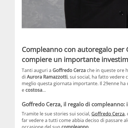
Compleanno con autoregalo per G
compiere un importante investime
Tanti auguri a
Goffredo Cerza
che in queste ore h
di
Aurora Ramazzotti
, sui social, ha fatto vedere
meglio questa giornata importante. Il 29enne ha
e
costosa
…
Goffredo Cerza, il regalo di compleanno: il
Tramite le sue stories sui social,
Goffredo Cerza
,
far vedere a tutti come abbia deciso di passare al
occasione del suo
compleanno
.