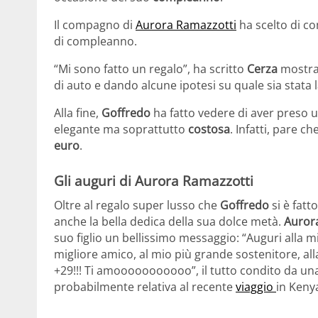
Il compagno di
Aurora Ramazzotti
ha scelto di c
di compleanno.
“Mi sono fatto un regalo”, ha scritto
Cerza
mostra
di auto e dando alcune ipotesi su quale sia stata l
Alla fine,
Goffredo
ha fatto vedere di aver preso 
elegante ma soprattutto
costosa
. Infatti, pare ch
euro
.
Gli auguri di Aurora Ramazzotti
Oltre al regalo super lusso che
Goffredo
si è fatt
anche la bella dedica della sua dolce metà.
Auror
suo figlio un bellissimo messaggio: “Auguri alla m
migliore amico, al mio più grande sostenitore, al
+29!!! Ti amooooooooooo”, il tutto condito da un
probabilmente relativa al recente
viaggio
in Keny