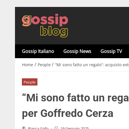
Gossip Italiano
Gossip News
Gossip TV
/
/
Home
People
“Mi sono fatto un regalo”: acquisto ex
People
“Mi sono fatto un rega
per Goffredo Cerza
Bianca Gallo
-
19 Gennaio 2025