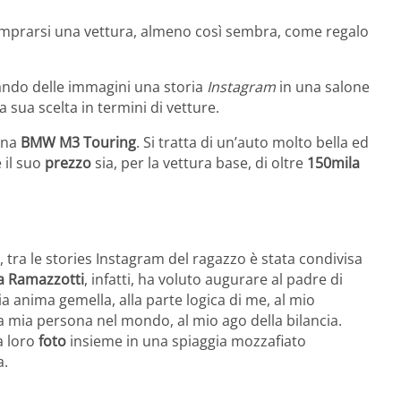
omprarsi una vettura, almeno così sembra, come regalo
ndo delle immagini una storia
Instagram
in una salone
a sua scelta in termini di vetture.
una
BMW M3 Touring
. Si tratta di un’auto molto bella ed
e il suo
prezzo
sia, per la vettura base, di oltre
150mila
o, tra le stories Instagram del ragazzo è stata condivisa
a Ramazzotti
, infatti, ha voluto augurare al padre di
ia anima gemella, alla parte logica di me, al mio
la mia persona nel mondo, al mio ago della bilancia.
a loro
foto
insieme in una spiaggia mozzafiato
a.