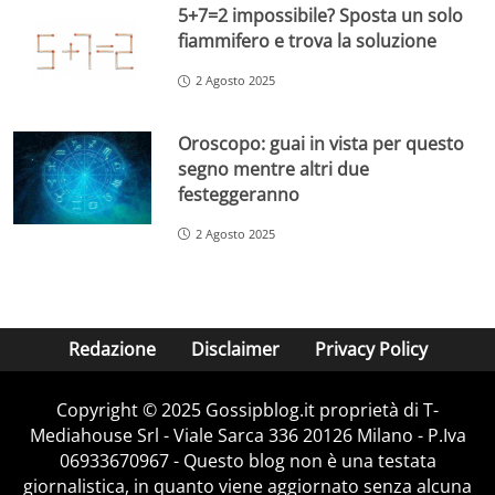
5+7=2 impossibile? Sposta un solo
fiammifero e trova la soluzione
2 Agosto 2025
Oroscopo: guai in vista per questo
segno mentre altri due
festeggeranno
2 Agosto 2025
Redazione
Disclaimer
Privacy Policy
Copyright © 2025 Gossipblog.it proprietà di T-
Mediahouse Srl - Viale Sarca 336 20126 Milano - P.Iva
06933670967 - Questo blog non è una testata
giornalistica, in quanto viene aggiornato senza alcuna