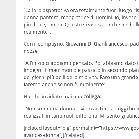
“La loro aspettativa era totalmente fuori luogo ri
donna pantera, mangiatrice di uomini. Io, invece
più dolce, timida. Questo si vedeva anche nel 
realmente”.
Con il compagno,
Giovanni Di Gianfrancesco,
padr
nozze:
“All’inizio ci abbiamo pensato. Poi abbiamo dato un
impegni, il matrimonio è passato in secondo pian
dei giorni più belli della mia vita. Fare una grande 
faremo anche se non è imminente”.
Non ha invidiato mai una
collega:
“Non sono una donna invidiosa. Fino ad oggi ho a
realizzati in tanti ruoli differenti. Mi sento grati
[related layout=”big” permalink=”https://www.gos
avances-donna”][/related]