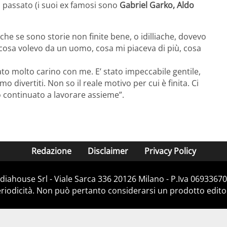
l passato (i suoi ex famosi sono
Gabriel Garko, Aldo
he se sono storie non finite bene, o idilliache, dovevo
cosa volevo da un uomo, cosa mi piaceva di più, cosa
tato molto carino con me. E’ stato impeccabile gentile,
 divertiti. Non so il reale motivo per cui è finita. Ci
o continuato a lavorare assieme”.
Redazione
Disclaimer
Privacy Policy
iahouse Srl - Viale Sarca 336 20126 Milano - P.Iva 06933670
iodicità. Non può pertanto considerarsi un prodotto editoria