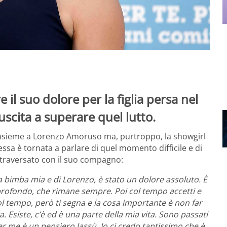
il suo dolore per la figlia persa nel
uscita a superare quel lutto.
 insieme a Lorenzo Amoruso ma, purtroppo, la showgirl
ssa è tornata a parlare di quel momento difficile e di
ttraversato con il suo compagno:
a bimba mia e di Lorenzo, è stato un dolore assoluto. È
profondo, che rimane sempre. Poi col tempo accetti e
col tempo, però ti segna e la cosa importante è non far
a. Esiste, c’è ed è una parte della mia vita. Sono passati
er me è un pensiero lassù. Io ci credo tantissimo che è