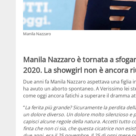
Manila Nazzaro
Manila Nazzaro è tornata a sfogare 
2020. La showgirl non è ancora ri
Due anni fa Manila Nazzaro aspettava una figlia
ha avuto un aborto spontaneo. A Verissimo lei ste
come oggi ancora fatichi a superare il dramma a
“
La ferita più grande? Sicuramente la perdita dell
un dolore diverso. Un dolore molto silenzioso e 
capisci alcune regole della natura. Accetti tutto 
finta che non ci sia, che questa cicatrice non esist
due anni, era il 25 novembre. Il 25 di ogni mese p