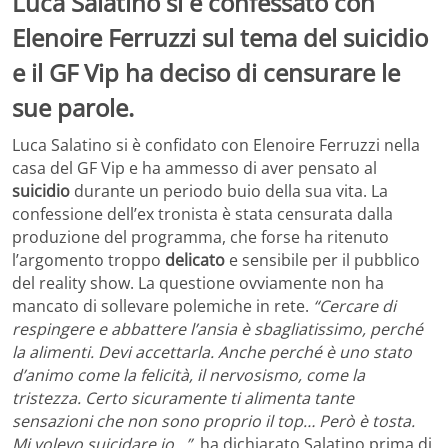
Luca Salatino si è confessato con
Elenoire Ferruzzi sul tema del suicidio
e il GF Vip ha deciso di censurare le
sue parole.
Luca Salatino si è confidato con Elenoire Ferruzzi nella
casa del GF Vip e ha ammesso di aver pensato al
suicidio
durante un periodo buio della sua vita. La
confessione dell’ex tronista è stata censurata dalla
produzione del programma, che forse ha ritenuto
l’argomento troppo
delicato
e sensibile per il pubblico
del reality show. La questione ovviamente non ha
mancato di sollevare polemiche in rete.
“Cercare di
respingere e abbattere l’ansia è sbagliatissimo, perché
la alimenti. Devi accettarla. Anche perché è uno stato
d’animo come la felicità, il nervosismo, come la
tristezza. Certo sicuramente ti alimenta tante
sensazioni che non sono proprio il top… Però è tosta.
Mi volevo suicidare io…”
, ha dichiarato Salatino prima di