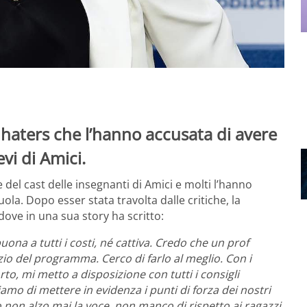
i haters che l’hanno accusata di avere
evi di Amici.
 del cast delle insegnanti di Amici e molti l’hanno
uola. Dopo esser stata travolta dalle critiche, la
 dove in una sua story ha scritto:
a a tutti i costi, né cattiva. Credo che un prof
zio del programma. Cerco di farlo al meglio. Con i
rto, mi metto a disposizione con tutti i consigli
chiamo di mettere in evidenza i punti di forza dei nostri
o non alzo mai la voce, non manco di rispetto ai ragazzi