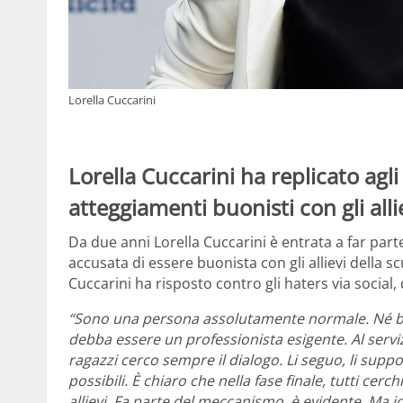
Lorella Cuccarini
Lorella Cuccarini ha replicato agl
atteggiamenti buonisti con gli alli
Da due anni Lorella Cuccarini è entrata a far parte
accusata di essere buonista con gli allievi della sc
Cuccarini ha risposto contro gli haters via social,
“Sono una persona assolutamente normale. Né buon
debba essere un professionista esigente. Al servi
ragazzi cerco sempre il dialogo. Li seguo, li suppo
possibili. È chiaro che nella fase finale, tutti cer
allievi. Fa parte del meccanismo, è evidente. Ma i